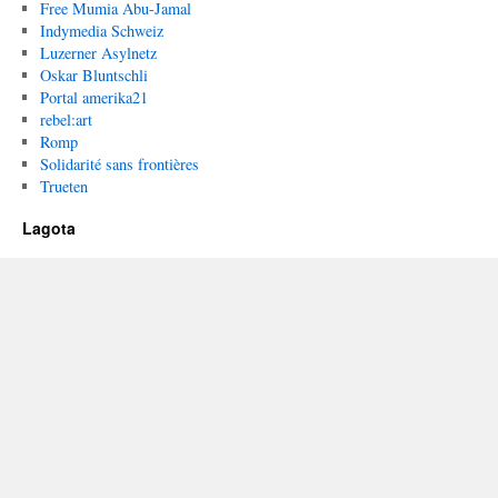
Free Mumia Abu-Jamal
Indymedia Schweiz
Luzerner Asylnetz
Oskar Bluntschli
Portal amerika21
rebel:art
Romp
Solidarité sans frontières
Trueten
Lagota