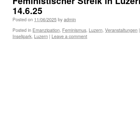
Feministischer Streik in Luze
14.6.25
Posted on
11/06/2025
by
admin
Posted in
Emanzipation
,
Feminismus
,
Luzern
,
Veranstaltungen
|
Inselipark
,
Luzern
|
Leave a comment