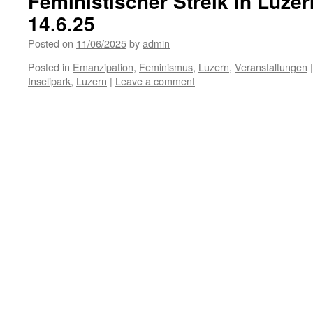
Feministischer Streik in Luze
14.6.25
Posted on
11/06/2025
by
admin
Posted in
Emanzipation
,
Feminismus
,
Luzern
,
Veranstaltungen
|
Inselipark
,
Luzern
|
Leave a comment