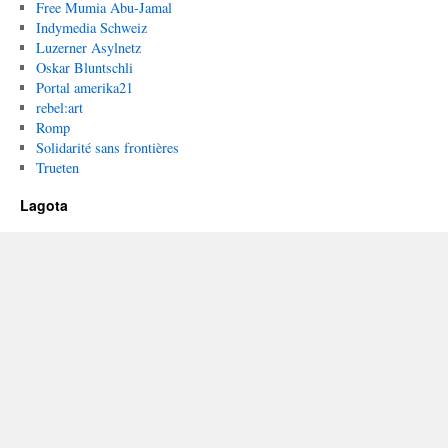
Free Mumia Abu-Jamal
Indymedia Schweiz
Luzerner Asylnetz
Oskar Bluntschli
Portal amerika21
rebel:art
Romp
Solidarité sans frontières
Trueten
Lagota