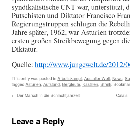
syndikalistische CNT war, unterstützt, 
Putschisten und Diktator Francisco Fra
Regierungstruppen schlugen die Rebelli
Jahre später, 1962, war Asturien trotz
ersten großen Streikbewegung gegen die
Diktatur.
Quelle:
http://www.jungewelt.de/2012/
This entry was posted in
Arbeitskampf
,
Aus aller Welt
,
News
,
Sq
tagged
Asturien
,
Aufstand
,
Bergleute
,
Kastilien
,
Streik
. Bookmar
←
Der Marsch in die Schlachtjahrzeit
Calais:
Leave a Reply