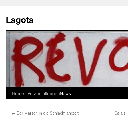
Skip
to
Lagota
content
Home
Veranstaltungen
News
←
Der Marsch in die Schlachtjahrzeit
Calais: