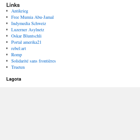
Links
Antikrieg
Free Mumia Abu-Jamal
Indymedia Schweiz
Luzerner Asylnetz
Oskar Bluntschli
Portal amerika21
rebel:art
Romp
Solidarité sans frontières
Trueten
Lagota