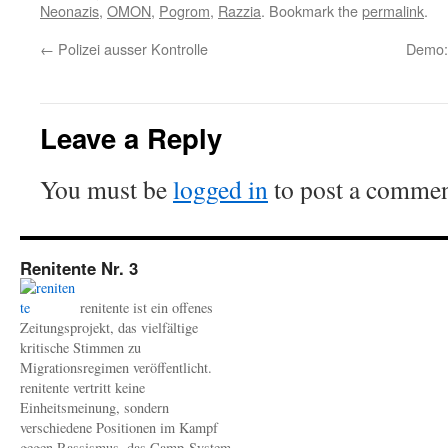
Neonazis
,
OMON
,
Pogrom
,
Razzia
. Bookmark the
permalink
.
←
Polizei ausser Kontrolle
Demo: 
Leave a Reply
You must be
logged in
to post a commen
Renitente Nr. 3
renitente ist ein offenes
Zeitungsprojekt, das vielfältige
kritische Stimmen zu
Migrationsregimen veröffentlicht.
renitente vertritt keine
Einheitsmeinung, sondern
verschiedene Positionen im Kampf
gegen Rassismus, das Camp-System