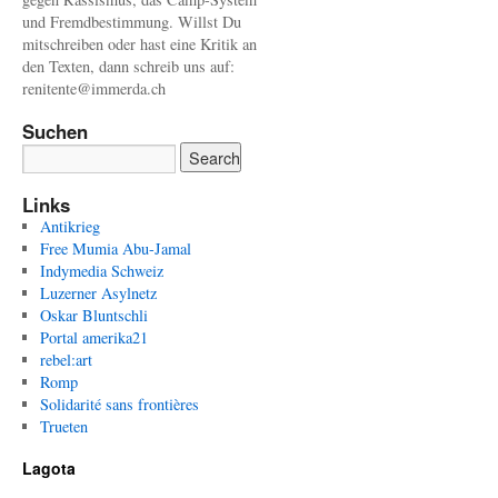
und Fremdbestimmung. Willst Du
mitschreiben oder hast eine Kritik an
den Texten, dann schreib uns auf:
renitente@immerda.ch
Suchen
Links
Antikrieg
Free Mumia Abu-Jamal
Indymedia Schweiz
Luzerner Asylnetz
Oskar Bluntschli
Portal amerika21
rebel:art
Romp
Solidarité sans frontières
Trueten
Lagota