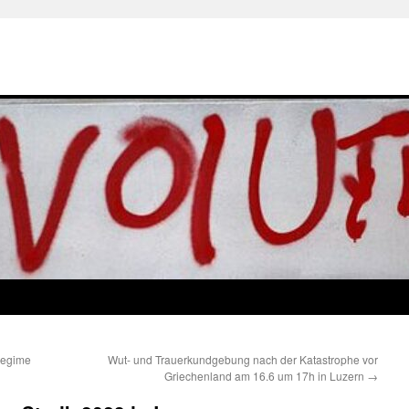
regime
Wut- und Trauerkundgebung nach der Katastrophe vor
Griechenland am 16.6 um 17h in Luzern
→