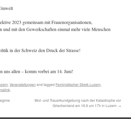
 Umwelt
ollektive 2023 gemeinsam mit Frauenorganisationen,
en und mit den Gewerkschaften einmal mehr viele Menschen
olitik in der Schweiz den Druck der Strasse!
n uns allen – komm vorbei am 14. Juni!
uzern
,
Veranstaltungen
and tagged
Feministischer Streik Luzern
,
malink
.
regime
Wut- und Trauerkundgebung nach der Katastrophe vor
Griechenland am 16.6 um 17h in Luzern
→