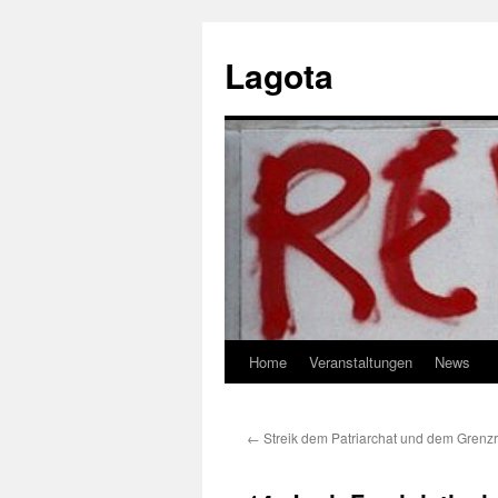
Skip
to
Lagota
content
Home
Veranstaltungen
News
←
Streik dem Patriarchat und dem Grenz