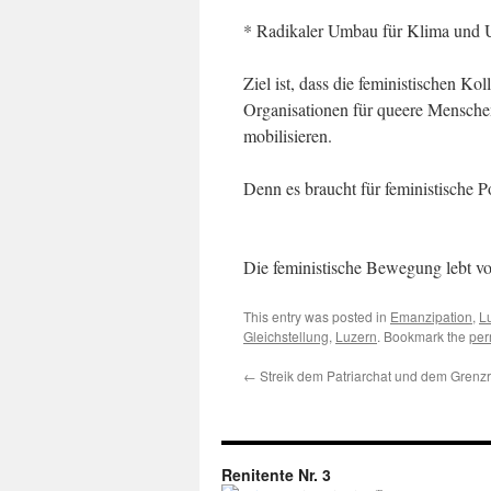
* Radikaler Umbau für Klima und
Ziel ist, dass die feministischen K
Organisationen für queere Mensch
mobilisieren.
Denn es braucht für feministische P
Die feministische Bewegung lebt vo
This entry was posted in
Emanzipation
,
L
Gleichstellung
,
Luzern
. Bookmark the
per
←
Streik dem Patriarchat und dem Grenz
Renitente Nr. 3