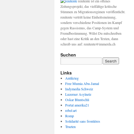
renitente ist ein offenes
Zeitungsprojekt, das vielfältige kritische
Stimmen zu Migrationsregimen veröffentlicht.
renitente vertritt keine Einheitsmeinung,
sondern verschiedene Positionen im Kampf
gegen Rassismus, das Camp-System und
Fremdbestimmung. Willst Du mitschreiben
oder hast eine Kritik an den Texten, dann
schreib uns auf: renitente@immerda.ch
Suchen
Links
Antikrieg
Free Mumia Abu-Jamal
Indymedia Schweiz
Luzerner Asylnetz
Oskar Bluntschli
Portal amerika21
rebel:art
Romp
Solidarité sans frontières
Trueten