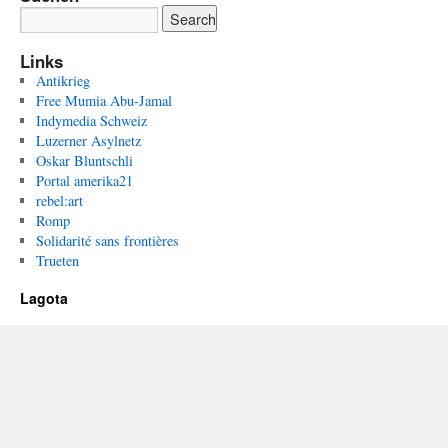
Links
Antikrieg
Free Mumia Abu-Jamal
Indymedia Schweiz
Luzerner Asylnetz
Oskar Bluntschli
Portal amerika21
rebel:art
Romp
Solidarité sans frontières
Trueten
Lagota