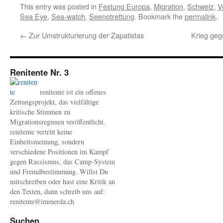
This entry was posted in
Festung Europa
,
Migration
,
Schweiz
,
V
Sea Eye
,
Sea-watch
,
Seenotrettung
. Bookmark the
permalink
.
←
Zur Umstrukturierung der Zapatistas
Krieg ge
Renitente Nr. 3
renitente ist ein offenes
Zeitungsprojekt, das vielfältige
kritische Stimmen zu
Migrationsregimen veröffentlicht.
renitente vertritt keine
Einheitsmeinung, sondern
verschiedene Positionen im Kampf
gegen Rassismus, das Camp-System
und Fremdbestimmung. Willst Du
mitschreiben oder hast eine Kritik an
den Texten, dann schreib uns auf:
renitente@immerda.ch
Suchen