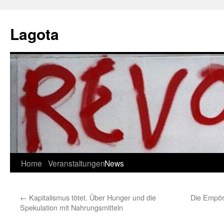
Skip
to
Lagota
content
Home
Veranstaltungen
News
←
Kapitalismus tötet. Über Hunger und die
Die Empör
Spekulation mit Nahrungsmitteln