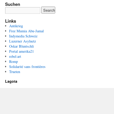
Suchen
Links
Antikrieg
Free Mumia Abu-Jamal
Indymedia Schweiz
Luzerner Asylnetz
Oskar Bluntschli
Portal amerika21
rebel:art
Romp
Solidarité sans frontières
Trueten
Lagota