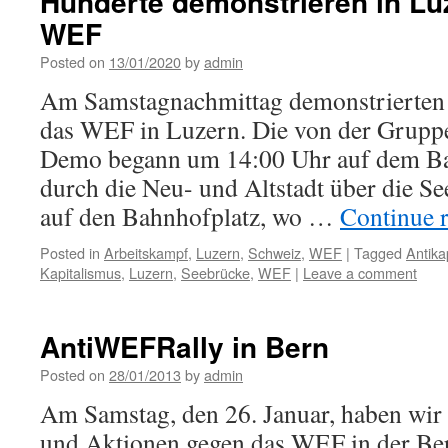
Hunderte demonstrieren in Lu
WEF
Posted on
13/01/2020
by
admin
Am Samstagnachmittag demonstrierten
das WEF in Luzern. Die von der Gruppe
Demo begann um 14:00 Uhr auf dem Ba
durch die Neu- und Altstadt über die S
auf den Bahnhofplatz, wo …
Continue 
Posted in
Arbeitskampf
,
Luzern
,
Schweiz
,
WEF
|
Tagged
Antika
Kapitalismus
,
Luzern
,
Seebrücke
,
WEF
|
Leave a comment
AntiWEFRally in Bern
Posted on
28/01/2013
by
admin
Am Samstag, den 26. Januar, haben wir
und Aktionen gegen das WEF in der Ber