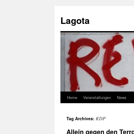
Skip
to
Lagota
content
Home
Veranstaltungen
News
KDP
Tag Archives:
Allein gegen den Terr