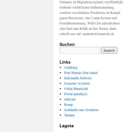
Stimmen zu Migrationsregimen veröffentlicht.
renitente vertritt keine Einheitsmeinung,
sondern verschiedene Positionen im Kampf
gegen Rassismus, das Camp-System und
Fremdbestimmung. Willst Du mitschreiben
oder hast eine Kritik an den Texten, dann
schreib uns auf: renitente@immerda.ch
Suchen
Links
Antikrieg
Free Mumia Abu-Jamal
Indymedia Schweiz
Luzerner Asylnetz
Oskar Bluntschli
Portal amerika21
rebel:art
Romp
Solidarité sans frontières
Trueten
Lagota