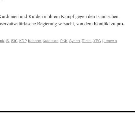
 Kurdinnen und Kurden in ihrem Kampf gegen den Islamischen
konservative türkische Regierung versucht, von dem Konflikt zu pro­
rak
,
IS
,
ISIS
,
KDP
,
Kobane
,
Kurdistan
,
PKK
,
Syrien
,
Türkei
,
YPG
|
Leave a