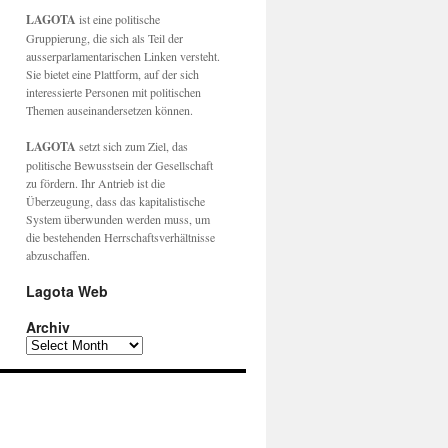
LAGOTA
ist eine politische
Gruppierung, die sich als Teil der
ausserparlamentarischen Linken versteht.
Sie bietet eine Plattform, auf der sich
interessierte Personen mit politischen
Themen auseinandersetzen können.
LAGOTA
setzt sich zum Ziel, das
politische Bewusstsein der Gesellschaft
zu fördern. Ihr Antrieb ist die
Überzeugung, dass das kapitalistische
System überwunden werden muss, um
die bestehenden Herrschaftsverhältnisse
abzuschaffen.
Lagota Web
Archiv
Archiv