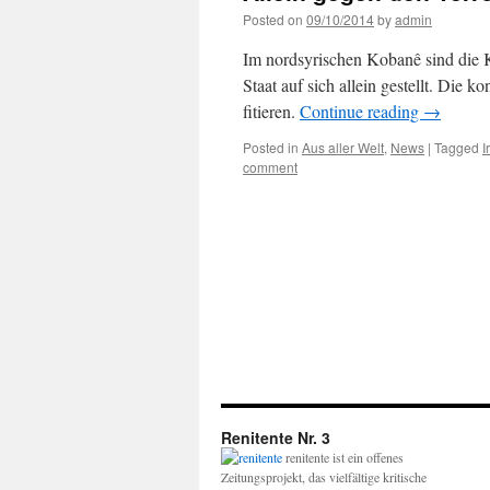
Posted on
09/10/2014
by
admin
Im nordsyrischen Kobanê sind die
Staat auf sich allein gestellt. Die 
fitieren.
Continue reading
→
Posted in
Aus aller Welt
,
News
|
Tagged
I
comment
Renitente Nr. 3
renitente ist ein offenes
Zeitungsprojekt, das vielfältige kritische