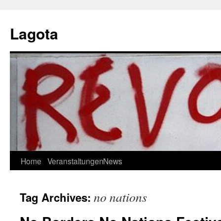
Skip
to
Lagota
content
Home
Veranstaltungen
News
no nations
Tag Archives: