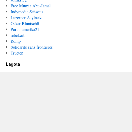
Free Mumia Abu-Jamal
Indymedia Schweiz
Luzerner Asylnetz
Oskar Bluntschli
Portal amerika21
rebel:art
Romp
Solidarité sans frontières
Trueten
Lagota