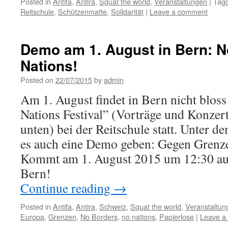
Posted in
Antifa
,
Antira
,
Squat the world
,
Veranstaltungen
|
Tag
Reitschule
,
Schützenmatte
,
Solidarität
|
Leave a comment
Demo am 1. August in Bern: N
Nations!
Posted on
22/07/2015
by
admin
Am 1. August findet in Bern nicht blos
Nations Festival” (Vorträge und Konzertl
unten) bei der Reitschule statt. Unter 
es auch eine Demo geben: Gegen Grenz
Kommt am 1. August 2015 um 12:30 auf
Bern!
Continue reading
→
Posted in
Antifa
,
Antira
,
Schweiz
,
Squat the world
,
Veranstaltun
Europa
,
Grenzen
,
No Borders
,
no nations
,
Papierlose
|
Leave a