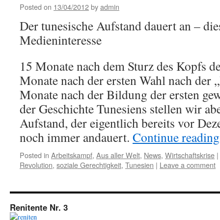
Posted on
13/04/2012
by
admin
Der tunesische Aufstand dauert an – di
Medieninteresse
15 Monate nach dem Sturz des Kopfs de
Monate nach der ersten Wahl nach der „
Monate nach der Bildung der ersten gew
der Geschichte Tunesiens stellen wir abe
Aufstand, der eigentlich bereits vor D
noch immer andauert.
Continue readin
Posted in
Arbeitskampf
,
Aus aller Welt
,
News
,
Wirtschaftskrise
|
Revolution
,
soziale Gerechtigkeit
,
Tunesien
|
Leave a comment
Renitente Nr. 3