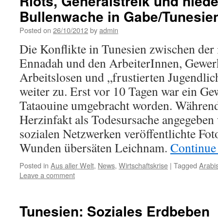
Riots, Generalstreik und nied
Bullenwache in Gabe/Tunesie
Posted on
26/10/2012
by
admin
Die Konflikte in Tunesien zwischen der 
Ennadah und den ArbeiterInnen, Gewerk
Arbeitslosen und „frustierten Jugendlic
weiter zu. Erst vor 10 Tagen war ein Ge
Tataouine umgebracht worden. Während o
Herzinfakt als Todesursache angegeben 
sozialen Netzwerken veröffentlichte Fot
Wunden übersäten Leichnam.
Continue
Posted in
Aus aller Welt
,
News
,
Wirtschaftskrise
|
Tagged
Arabi
Leave a comment
Tunesien: Soziales Erdbeben