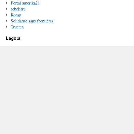
Portal amerika21
rebel:art
Romp
Solidarité sans frontières
Trueten
Lagota