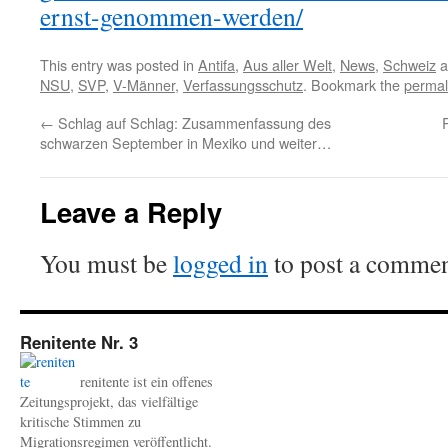
ernst-genommen-werden/
This entry was posted in
Antifa
,
Aus aller Welt
,
News
,
Schweiz
a
NSU
,
SVP
,
V-Männer
,
Verfassungsschutz
. Bookmark the
permal
←
Schlag auf Schlag: Zusammenfassung des
schwarzen September in Mexiko und weiter…
Leave a Reply
You must be
logged in
to post a commen
Renitente Nr. 3
renitente ist ein offenes
Zeitungsprojekt, das vielfältige
kritische Stimmen zu
Migrationsregimen veröffentlicht.