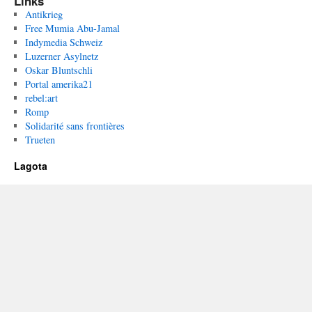
Links
Antikrieg
Free Mumia Abu-Jamal
Indymedia Schweiz
Luzerner Asylnetz
Oskar Bluntschli
Portal amerika21
rebel:art
Romp
Solidarité sans frontières
Trueten
Lagota