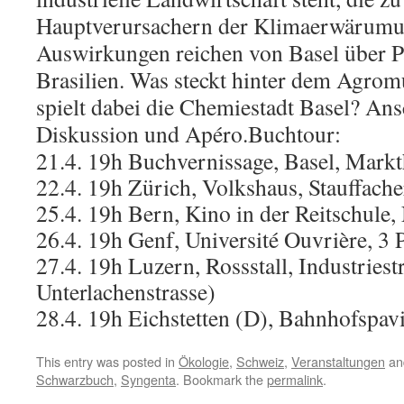
Hauptverursachern der Klimaerwärumun
Auswirkungen reichen von Basel über Pa
Brasilien. Was steckt hinter dem Agrom
spielt dabei die Chemiestadt Basel? Ans
Diskussion und Apéro.
Buchtour:
21.4. 19h Buchvernissage, Basel, Markth
22.4. 19h Zürich, Volkshaus, Stauffache
25.4. 19h Bern, Kino in der Reitschule,
26.4. 19h Genf, Université Ouvrière, 3 
27.4. 19h Luzern, Rossstall, Industriest
Unterlachenstrasse)
28.4. 19h Eichstetten (D), Bahnhofspavi
This entry was posted in
Ökologie
,
Schweiz
,
Veranstaltungen
an
Schwarzbuch
,
Syngenta
. Bookmark the
permalink
.