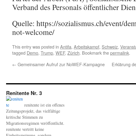
Verband des Personals öffentlicher Di
Quelle: https://sozialismus.ch/event/d
not-welcome/
This entry was posted in
Antifa
,
Arbeitskampf
,
Schweiz
,
Veranst
tagged
Demo
,
Trump
,
WEF
,
Zürich
. Bookmark the
permalink
.
←
Gemeinsamer Aufruf zur NoWEF-Kampagne
Erklärung d
Renitente Nr. 3
renitente ist ein offenes
Zeitungsprojekt, das vielfältige
kritische Stimmen zu
Migrationsregimen veröffentlicht.
renitente vertritt keine
Einheitsmeinung, sondern