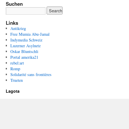
Suchen
Links
Antikrieg
Free Mumia Abu-Jamal
Indymedia Schweiz
Luzerner Asylnetz
Oskar Bluntschli
Portal amerika21
rebel:art
Romp
Solidarité sans frontières
Trueten
Lagota