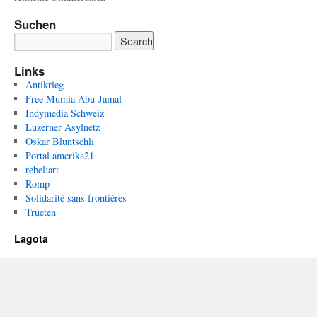
Suchen
Links
Antikrieg
Free Mumia Abu-Jamal
Indymedia Schweiz
Luzerner Asylnetz
Oskar Bluntschli
Portal amerika21
rebel:art
Romp
Solidarité sans frontières
Trueten
Lagota