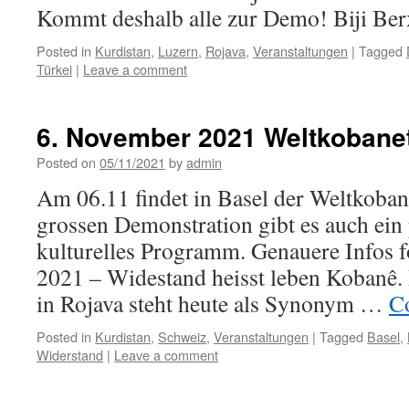
Kommt deshalb alle zur Demo! Biji Be
Posted in
Kurdistan
,
Luzern
,
Rojava
,
Veranstaltungen
|
Tagged
Türkei
|
Leave a comment
6. November 2021 Weltkobanet
Posted on
05/11/2021
by
admin
Am 06.11 findet in Basel der Weltkobane
grossen Demonstration gibt es auch ein 
kulturelles Programm. Genauere Infos 
2021 – Widestand heisst leben Kobanê.
in Rojava steht heute als Synonym …
C
Posted in
Kurdistan
,
Schweiz
,
Veranstaltungen
|
Tagged
Basel
,
Widerstand
|
Leave a comment