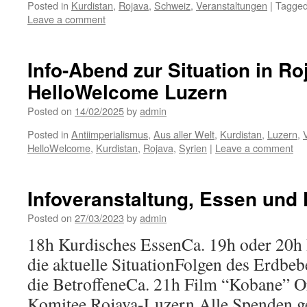
Posted in
Kurdistan
,
Rojava
,
Schweiz
,
Veranstaltungen
|
Tagge
Leave a comment
Info-Abend zur Situation in Ro
HelloWelcome Luzern
Posted on
14/02/2025
by
admin
Posted in
Antiimperialismus
,
Aus aller Welt
,
Kurdistan
,
Luzern
,
HelloWelcome
,
Kurdistan
,
Rojava
,
Syrien
|
Leave a comment
Infoveranstaltung, Essen und 
Posted on
27/03/2023
by
admin
18h Kurdisches EssenCa. 19h oder 20h
die aktuelle SituationFolgen des Erdbe
die BetroffeneCa. 21h Film “Kobane” Or
Komitee Rojava-Luzern Alle Spenden g