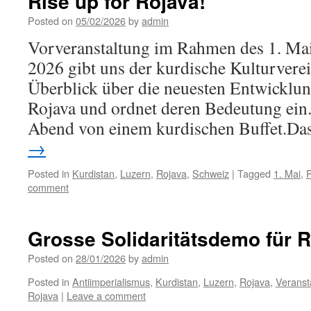
Rise up for Rojava!
Posted on
05/02/2026
by
admin
Vorveranstaltung im Rahmen des 1. Ma
2026 gibt uns der kurdische Kulturvere
Überblick über die neuesten Entwicklun
Rojava und ordnet deren Bedeutung ein.
Abend von einem kurdischen Buffet.D
→
Posted in
Kurdistan
,
Luzern
,
Rojava
,
Schweiz
|
Tagged
1. Mai
,
P
comment
Grosse Solidaritätsdemo für R
Posted on
28/01/2026
by
admin
Posted in
Antiimperialismus
,
Kurdistan
,
Luzern
,
Rojava
,
Veranst
Rojava
|
Leave a comment