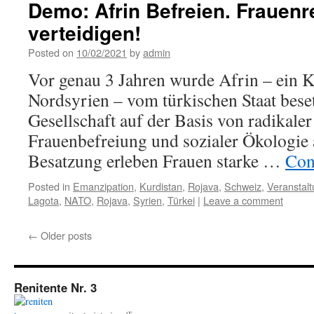
Demo: Afrin Befreien. Frauenr
verteidigen!
Posted on
10/02/2021
by
admin
Vor genau 3 Jahren wurde Afrin – ein K
Nordsyrien – vom türkischen Staat beset
Gesellschaft auf der Basis von radikale
Frauenbefreiung und sozialer Ökologie a
Besatzung erleben Frauen starke …
Con
Posted in
Emanzipation
,
Kurdistan
,
Rojava
,
Schweiz
,
Veranstal
Lagota
,
NATO
,
Rojava
,
Syrien
,
Türkei
|
Leave a comment
←
Older posts
Renitente Nr. 3