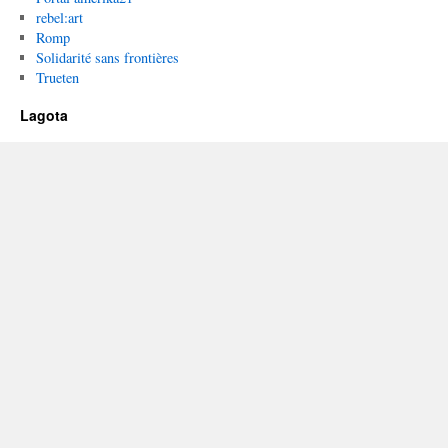
rebel:art
Romp
Solidarité sans frontières
Trueten
Lagota