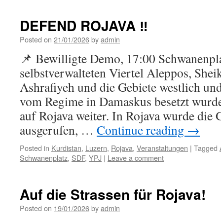
DEFEND ROJAVA ‼️
Posted on
21/01/2026
by
admin
📌 Bewilligte Demo, 17:00 Schwanenpl
selbstverwalteten Viertel Aleppos, She
Ashrafiyeh und die Gebiete westlich un
vom Regime in Damaskus besetzt wurden
auf Rojava weiter. In Rojava wurde di
ausgerufen, …
Continue reading
→
Posted in
Kurdistan
,
Luzern
,
Rojava
,
Veranstaltungen
|
Tagged
Schwanenplatz
,
SDF
,
YPJ
|
Leave a comment
Auf die Strassen für Rojava!
Posted on
19/01/2026
by
admin