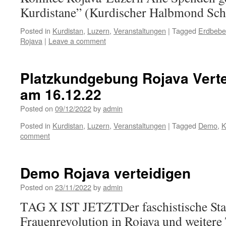
Kurdistane” (Kurdischer Halbmond Sch
Posted in
Kurdistan
,
Luzern
,
Veranstaltungen
|
Tagged
Erdbeb
Rojava
|
Leave a comment
Platzkundgebung Rojava Verte
am 16.12.22
Posted on
09/12/2022
by
admin
Posted in
Kurdistan
,
Luzern
,
Veranstaltungen
|
Tagged
Demo
,
K
comment
Demo Rojava verteidigen
Posted on
23/11/2022
by
admin
TAG X IST JETZTDer faschistische Staat
Frauenrevolution in Rojava und weitere 