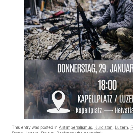
This entry was posted in
Antiimperialismus
,
Kurdistan
,
Luzern
,
R
Demo
,
Luzern
,
Rojava
. Bookmark the
permalink
.