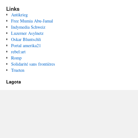
Links
Antikrieg
Free Mumia Abu-Jamal
Indymedia Schweiz
Luzerner Asylnetz
Oskar Bluntschli
Portal amerika21
rebel:art
Romp
Solidarité sans frontières
Trueten
Lagota