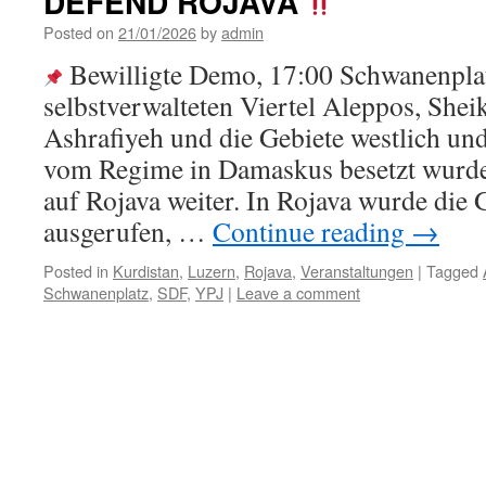
DEFEND ROJAVA
Posted on
21/01/2026
by
admin
Bewilligte Demo, 17:00 Schwanenpla
selbstverwalteten Viertel Aleppos, She
Ashrafiyeh und die Gebiete westlich un
vom Regime in Damaskus besetzt wurden
auf Rojava weiter. In Rojava wurde di
ausgerufen, …
Continue reading
→
Posted in
Kurdistan
,
Luzern
,
Rojava
,
Veranstaltungen
|
Tagged
Schwanenplatz
,
SDF
,
YPJ
|
Leave a comment