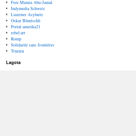
Free Mumia Abu-Jamal
Indymedia Schweiz
Luzerner Asylnetz
Oskar Bluntschli
Portal amerika21
rebel:art
Romp
Solidarité sans frontières
Trueten
Lagota