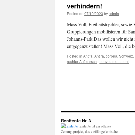
verhindern!
Posted on
07/10/2023
by
admin
Mass-Voll, Freiheitstrychler, sowie
Gruppierungen mobilisieren für Sam
Johanns-Park.Das wollen wir nicht 
entgegenzustellen! Mass-Voll, die 
Posted in
Antifa
,
Antira
,
corona
,
Schweiz
,
rechter Aufmarsch
|
Leave a comment
Renitente Nr. 3
renitente ist ein offenes
Zeitungsprojekt, das vielfältige kritische