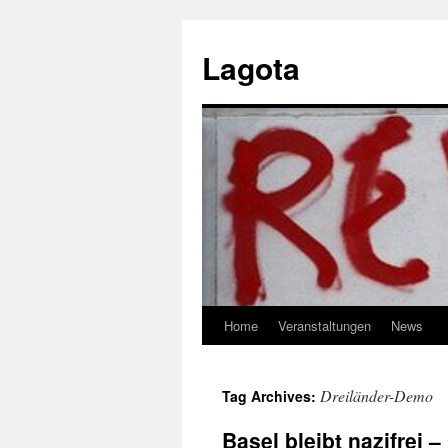
Skip
to
Lagota
content
Home
Veranstaltungen
News
Dreiländer-Demo
Tag Archives:
Basel bleibt nazifrei