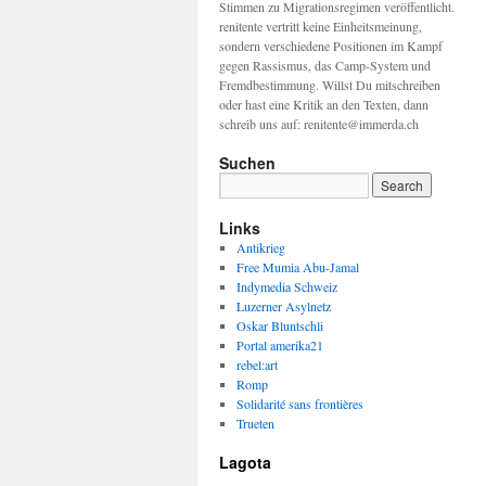
Stimmen zu Migrationsregimen veröffentlicht.
renitente vertritt keine Einheitsmeinung,
sondern verschiedene Positionen im Kampf
gegen Rassismus, das Camp-System und
Fremdbestimmung. Willst Du mitschreiben
oder hast eine Kritik an den Texten, dann
schreib uns auf: renitente@immerda.ch
Suchen
Links
Antikrieg
Free Mumia Abu-Jamal
Indymedia Schweiz
Luzerner Asylnetz
Oskar Bluntschli
Portal amerika21
rebel:art
Romp
Solidarité sans frontières
Trueten
Lagota