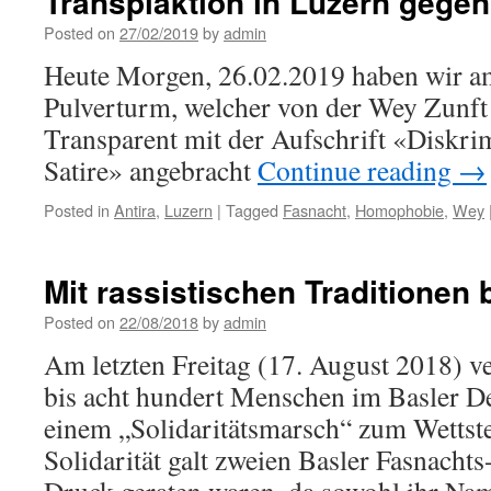
Transpiaktion in Luzern gegen
Posted on
27/02/2019
by
admin
Heute Morgen, 26.02.2019 haben wir 
Pulverturm, welcher von der Wey Zunft 
Transparent mit der Aufschrift «Diskrim
Satire» angebracht
Continue reading
→
Posted in
Antira
,
Luzern
|
Tagged
Fasnacht
,
Homophobie
,
Wey
Mit rassistischen Traditionen
Posted on
22/08/2018
by
admin
Am letzten Freitag (17. August 2018) v
bis acht hundert Menschen im Basler De
einem „Solidaritätsmarsch“ zum Wettste
Solidarität galt zweien Basler Fasnachts