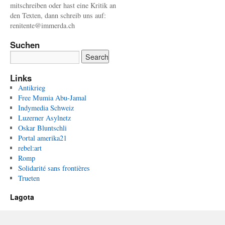
mitschreiben oder hast eine Kritik an
den Texten, dann schreib uns auf:
renitente@immerda.ch
Suchen
Links
Antikrieg
Free Mumia Abu-Jamal
Indymedia Schweiz
Luzerner Asylnetz
Oskar Bluntschli
Portal amerika21
rebel:art
Romp
Solidarité sans frontières
Trueten
Lagota