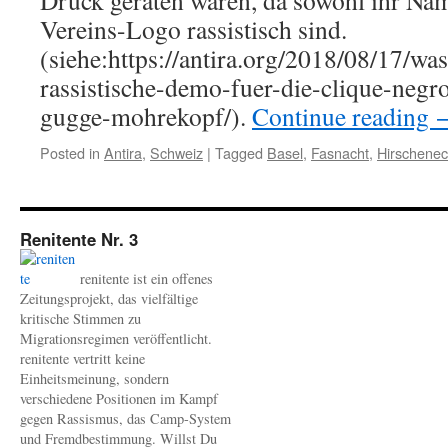
Druck geraten waren, da sowohl ihr Name
Vereins-Logo rassistisch sind.
(siehe:https://antira.org/2018/08/17/wa
rassistische-demo-fuer-die-clique-negr
gugge-mohrekopf/).
Continue reading
Posted in
Antira
,
Schweiz
|
Tagged
Basel
,
Fasnacht
,
Hirschenec
Renitente Nr. 3
renitente ist ein offenes
Zeitungsprojekt, das vielfältige
kritische Stimmen zu
Migrationsregimen veröffentlicht.
renitente vertritt keine
Einheitsmeinung, sondern
verschiedene Positionen im Kampf
gegen Rassismus, das Camp-System
und Fremdbestimmung. Willst Du