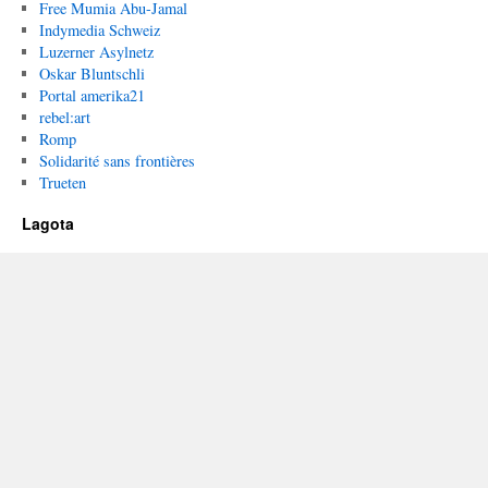
Free Mumia Abu-Jamal
Indymedia Schweiz
Luzerner Asylnetz
Oskar Bluntschli
Portal amerika21
rebel:art
Romp
Solidarité sans frontières
Trueten
Lagota