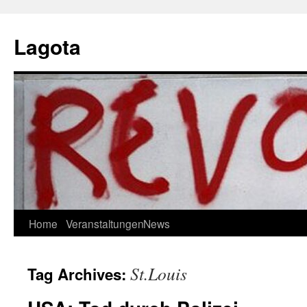
Skip
to
Lagota
content
Home
Veranstaltungen
News
St.Louis
Tag Archives: