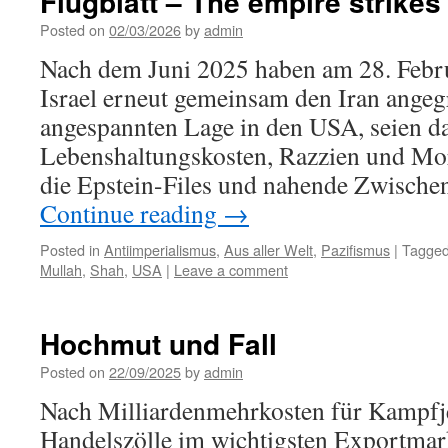
Flugblatt – The empire strikes
Posted on
02/03/2026
by
admin
Nach dem Juni 2025 haben am 28. Febr
Israel erneut gemeinsam den Iran angegr
angespannten Lage in den USA, seien d
Lebenshaltungskosten, Razzien und Mo
die Epstein-Files und nahende Zwische
Continue reading
→
Posted in
Antiimperialismus
,
Aus aller Welt
,
Pazifismus
|
Tagge
Mullah
,
Shah
,
USA
|
Leave a comment
Hochmut und Fall
Posted on
22/09/2025
by
admin
Nach Milliardenmehrkosten für Kampfj
Handelszölle im wichtigsten Exportmark