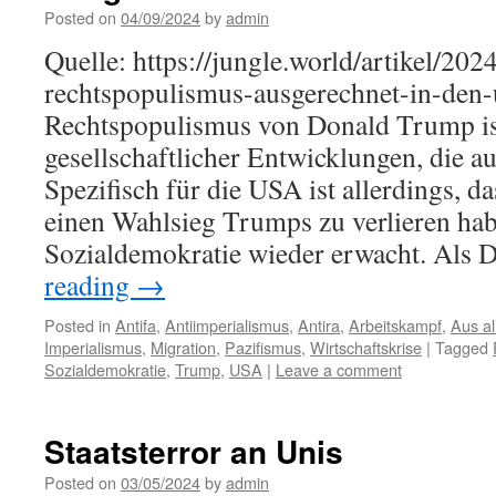
Posted on
04/09/2024
by
admin
Quelle: https://jungle.world/artikel/20
rechtspopulismus-ausgerechnet-in-den-
Rechtspopulismus von Donald Trump i
gesellschaftlicher Entwicklungen, die a
Spezifisch für die USA ist allerdings, d
einen Wahlsieg Trumps zu verlieren hab
Sozialdemokratie wieder erwacht. Als
reading
→
Posted in
Antifa
,
Antiimperialismus
,
Antira
,
Arbeitskampf
,
Aus al
Imperialismus
,
Migration
,
Pazifismus
,
Wirtschaftskrise
|
Tagged
Sozialdemokratie
,
Trump
,
USA
|
Leave a comment
Staatsterror an Unis
Posted on
03/05/2024
by
admin