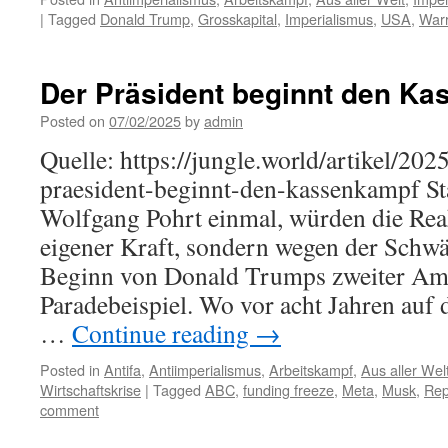
|
Tagged
Donald Trump
,
Grosskapital
,
Imperialismus
,
USA
,
Warr
Der Präsident beginnt den K
Posted on
07/02/2025
by
admin
Quelle: https://jungle.world/artikel/20
praesident-beginnt-den-kassenkampf Sta
Wolfgang Pohrt einmal, würden die Reak
eigener Kraft, sondern wegen der Schwä
Beginn von Donald Trumps zweiter Amtsz
Paradebeispiel. Wo vor acht Jahren auf d
…
Continue reading
→
Posted in
Antifa
,
Antiimperialismus
,
Arbeitskampf
,
Aus aller Wel
Wirtschaftskrise
|
Tagged
ABC
,
funding freeze
,
Meta
,
Musk
,
Rep
comment