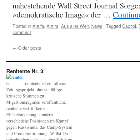
nahestehende Wall Street Journal Sorg
»demokratische Image« der …
Continu
Posted in
Antifa
,
Antira
,
Aus aller Welt
,
News
|
Tagged
Capitol
,
comment
←
Older posts
Renitente Nr. 3
renitente ist ein offenes
Zeitungsprojekt, das vielfältige
kritische Stimmen zu
Migrationsregimen veröffentlicht.
renitente vertritt keine
Einheitsmeinung, sondern
verschiedene Positionen im Kampf
gegen Rassismus, das Camp-System
und Fremdbestimmung. Willst Du
mitschreiben oder hast eine Kritik an