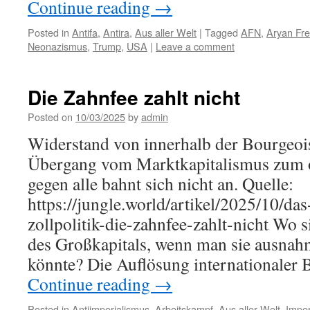
Continue reading
→
Posted in
Antifa
,
Antira
,
Aus aller Welt
|
Tagged
AFN
,
Aryan Fr
Neonazismus
,
Trump
,
USA
|
Leave a comment
Die Zahnfee zahlt nicht
Posted on
10/03/2025
by
admin
Widerstand von innerhalb der Bourgeoi
Übergang vom Marktkapitalismus zum o
gegen alle bahnt sich nicht an. Quelle:
https://jungle.world/artikel/2025/10/da
zollpolitik-die-zahnfee-zahlt-nicht Wo 
des Großkapitals, wenn man sie ausna
könnte? Die Auflösung internationaler
Continue reading
→
Posted in
Antiimperialismus
,
Arbeitskampf
,
Aus aller Welt
,
Imper