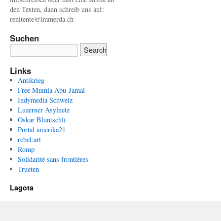
den Texten, dann schreib uns auf:
renitente@immerda.ch
Suchen
Links
Antikrieg
Free Mumia Abu-Jamal
Indymedia Schweiz
Luzerner Asylnetz
Oskar Bluntschli
Portal amerika21
rebel:art
Romp
Solidarité sans frontières
Trueten
Lagota