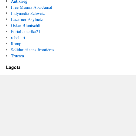
Antikrieg
Free Mumia Abu-Jamal
Indymedia Schweiz
Luzerner Asylnetz
Oskar Bluntschli
Portal amerika21
rebel:art
Romp
Solidarité sans frontières
Trueten
Lagota