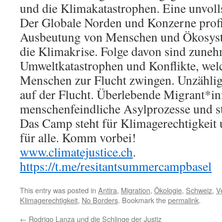
und die Klimakatastrophen. Eine unvoll
Der Globale Norden und Konzerne profi
Ausbeutung von Menschen und Ökosys
die Klimakrise. Folge davon sind zune
Umweltkatastrophen und Konflikte, wel
Menschen zur Flucht zwingen. Unzähli
auf der Flucht. Überlebende Migrant*in
menschenfeindliche Asylprozesse und str
Das Camp steht für Klimagerechtigkeit
für alle. Komm vorbei!
www.climatejustice.ch
.
https://t.me/resitantsummercampbasel
This entry was posted in
Antira
,
Migration
,
Ökologie
,
Schweiz
,
V
Klimagerechtigkeit
,
No Borders
. Bookmark the
permalink
.
←
Rodrigo Lanza und die Schlinge der Justiz