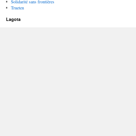
Solidarité sans frontières
Trueten
Lagota