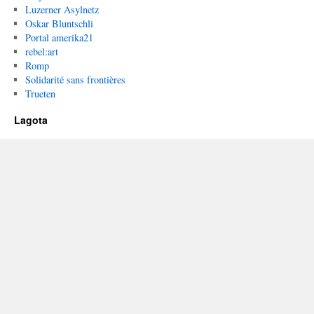
Luzerner Asylnetz
Oskar Bluntschli
Portal amerika21
rebel:art
Romp
Solidarité sans frontières
Trueten
Lagota