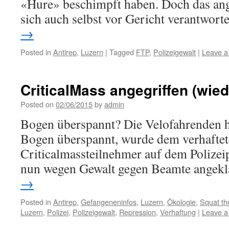
«Hure» beschimpft haben. Doch das an
sich auch selbst vor Gericht verantwort
→
Posted in
Antirep
,
Luzern
|
Tagged
FTP
,
Polizeigewalt
|
Leave 
CriticalMass angegriffen (wie
Posted on
02/06/2015
by
admin
Bogen überspannt? Die Velofahrenden h
Bogen überspannt, wurde dem verhafte
Criticalmassteilnehmer auf dem Polizei
nun wegen Gewalt gegen Beamte angekl
→
Posted in
Antirep
,
Gefangeneninfos
,
Luzern
,
Ökologie
,
Squat th
Luzern
,
Polizei
,
Polizeigewalt
,
Repression
,
Verhaftung
|
Leave 