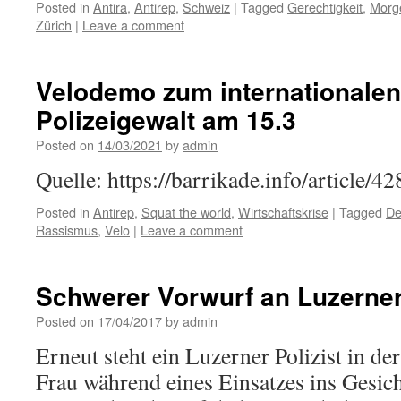
Posted in
Antira
,
Antirep
,
Schweiz
|
Tagged
Gerechtigkeit
,
Morg
Zürich
|
Leave a comment
Velodemo zum internationale
Polizeigewalt am 15.3
Posted on
14/03/2021
by
admin
Quelle: https://barrikade.info/article/42
Posted in
Antirep
,
Squat the world
,
Wirtschaftskrise
|
Tagged
De
Rassismus
,
Velo
|
Leave a comment
Schwerer Vorwurf an Luzerner
Posted on
17/04/2017
by
admin
Erneut steht ein Luzerner Polizist in der
Frau während eines Einsatzes ins Gesich