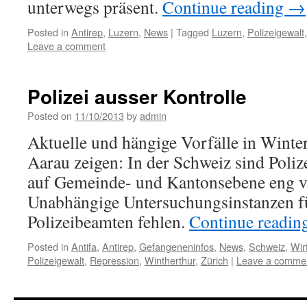
unterwegs präsent.
Continue reading
→
Posted in
Antirep
,
Luzern
,
News
|
Tagged
Luzern
,
Polizeigewalt
Leave a comment
Polizei ausser Kontrolle
Posted on
11/10/2013
by
admin
Aktuelle und hängige Vorfälle in Winte
Aarau zeigen: In der Schweiz sind Poliz
auf Gemeinde- und Kantonsebene eng ve
Unabhängige Untersuchungsinstanzen f
Polizeibeamten fehlen.
Continue readin
Posted in
Antifa
,
Antirep
,
Gefangeneninfos
,
News
,
Schweiz
,
Wir
Polizeigewalt
,
Repression
,
Wintherthur
,
Zürich
|
Leave a comme