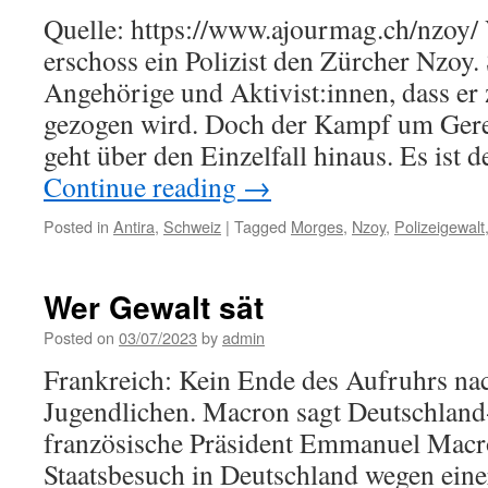
Quelle: https://www.ajourmag.ch/nzoy/ 
erschoss ein Polizist den Zürcher Nzoy. 
Angehörige und Aktivist:innen, dass er
gezogen wird. Doch der Kampf um Gere
geht über den Einzelfall hinaus. Es ist
Continue reading
→
Posted in
Antira
,
Schweiz
|
Tagged
Morges
,
Nzoy
,
Polizeigewalt
Wer Gewalt sät
Posted on
03/07/2023
by
admin
Frankreich: Kein Ende des Aufruhrs na
Jugendlichen. Macron sagt Deutschlan
französische Präsident Emmanuel Macro
Staatsbesuch in Deutschland wegen eine