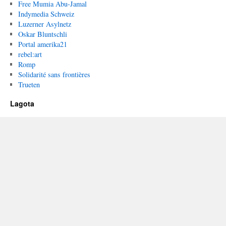
Free Mumia Abu-Jamal
Indymedia Schweiz
Luzerner Asylnetz
Oskar Bluntschli
Portal amerika21
rebel:art
Romp
Solidarité sans frontières
Trueten
Lagota