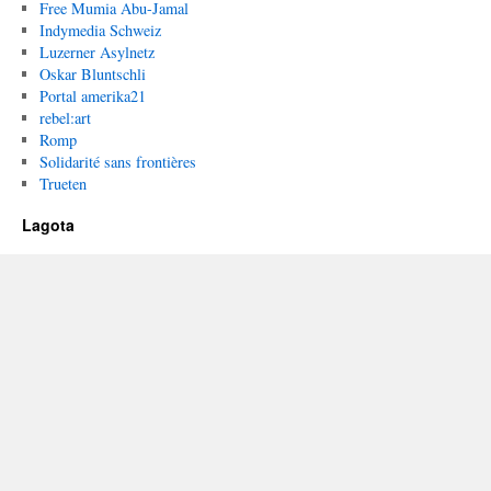
Free Mumia Abu-Jamal
Indymedia Schweiz
Luzerner Asylnetz
Oskar Bluntschli
Portal amerika21
rebel:art
Romp
Solidarité sans frontières
Trueten
Lagota