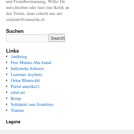
und Fremdbestimmung. Willst Du
mitschreiben oder hast eine Kritik an
den Texten, dann schreib uns auf:
renitente@immerda.ch
Suchen
Links
Antikrieg
Free Mumia Abu-Jamal
Indymedia Schweiz
Luzerner Asylnetz
Oskar Bluntschli
Portal amerika21
rebel:art
Romp
Solidarité sans frontières
Trueten
Lagota