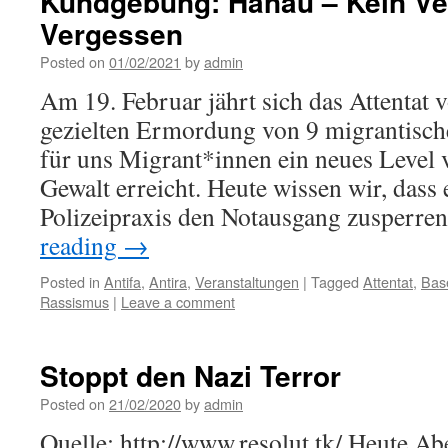
Kundgebung: Hanau – Kein Ve
Vergessen
Posted on
01/02/2021
by
admin
Am 19. Februar jährt sich das Attentat 
gezielten Ermordung von 9 migrantisc
für uns Migrant*innen ein neues Level v
Gewalt erreicht. Heute wissen wir, dass e
Polizeipraxis den Notausgang zusperre
reading
→
Posted in
Antifa
,
Antira
,
Veranstaltungen
|
Tagged
Attentat
,
Bas
Rassismus
|
Leave a comment
Stoppt den Nazi Terror
Posted on
21/02/2020
by
admin
Quelle: http://www.resolut.tk/ Heute A