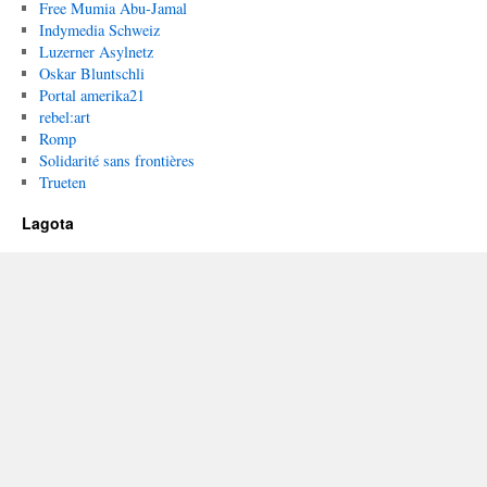
Free Mumia Abu-Jamal
Indymedia Schweiz
Luzerner Asylnetz
Oskar Bluntschli
Portal amerika21
rebel:art
Romp
Solidarité sans frontières
Trueten
Lagota