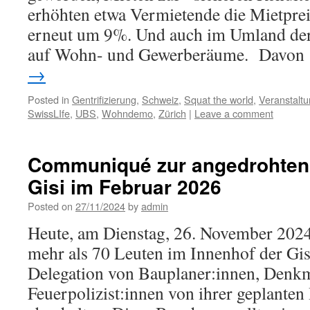
erhöhten etwa Vermietende die Mietprei
erneut um 9%. Und auch im Umland der 
auf Wohn- und Gewerberäume. Davo
→
Posted in
Gentrifizierung
,
Schweiz
,
Squat the world
,
Veranstalt
SwissLIfe
,
UBS
,
Wohndemo
,
Zürich
|
Leave a comment
Communiqué zur angedrohten
Gisi im Februar 2026
Posted on
27/11/2024
by
admin
Heute, am Dienstag, 26. November 2024
mehr als 70 Leuten im Innenhof der Gi
Delegation von Bauplaner:innen, Denkm
Feuerpolizist:innen von ihrer geplanten