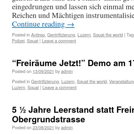
eingedrungen und lassen sich einmal me
Reichen und Mächtigen instrumentalisi
Continue reading
→
Posted in
Antirep
,
Gentrifizierung
,
Luzern
,
Squat the world
|
Tag
Polizei
,
Squat
|
Leave a comment
“Freiräume Jetzt!” Demo am 1
Posted on
13/09/2021
by
admin
Posted in
Gentrifizierung
,
Luzern
,
Squat the world
,
Veranstaltu
Luzern
,
Squat
|
Leave a comment
5 ½ Jahre Leerstand statt Fre
Obergrundstrasse
Posted on
23/08/2021
by
admin