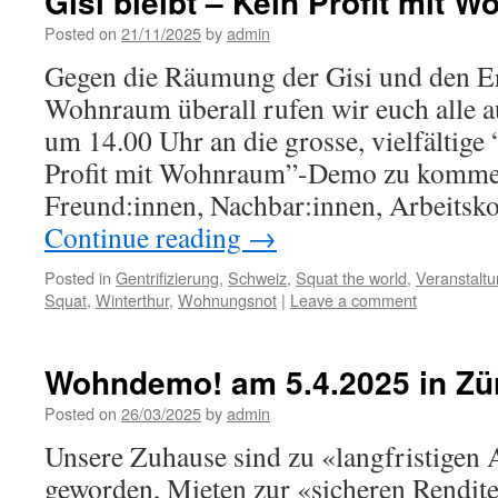
Gisi bleibt – Kein Profit mit 
Posted on
21/11/2025
by
admin
Gegen die Räumung der Gisi und den E
Wohnraum überall rufen wir euch alle a
um 14.00 Uhr an die grosse, vielfältige 
Profit mit Wohnraum”-Demo zu kommen
Freund:innen, Nachbar:innen, Arbeitsk
Continue reading
→
Posted in
Gentrifizierung
,
Schweiz
,
Squat the world
,
Veranstalt
Squat
,
Winterthur
,
Wohnungsnot
|
Leave a comment
Wohndemo! am 5.4.2025 in Zü
Posted on
26/03/2025
by
admin
Unsere Zuhause sind zu «langfristigen
geworden, Mieten zur «sicheren Rendite»