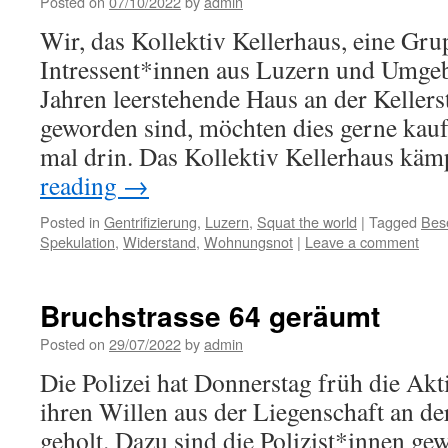
Posted on
07/10/2022
by
admin
Wir, das Kollektiv Kellerhaus, eine Gru
Intressent*innen aus Luzern und Umgebu
Jahren leerstehende Haus an der Keller
geworden sind, möchten dies gerne kauf
mal drin. Das Kollektiv Kellerhaus kä
reading
→
Posted in
Gentrifizierung
,
Luzern
,
Squat the world
|
Tagged
Bes
Spekulation
,
Widerstand
,
Wohnungsnot
|
Leave a comment
Bruchstrasse 64 geräumt
Posted on
29/07/2022
by
admin
Die Polizei hat Donnerstag früh die Akt
ihren Willen aus der Liegenschaft an de
geholt. Dazu sind die Polizist*innen gew