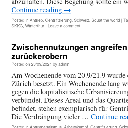
abzuhalten. Diese Begehung sollte ein w
Continue reading
→
Posted in
Antirep
,
Gentrifizierung
,
Schweiz
,
Squat the world
|
Ta
SKKG
,
Winterthur
|
Leave a comment
Zwischennutzungen angreifen 
zurückerobern
Posted on
23/09/2024
by
admin
Am Wochenende vom 20.9/21.9 wurde d
Zürich besetzt. Ein Wochenende lang wu
gegen die kapitalisitische Urbanisiereu
verbündet. Dieses Areal und das Quartie
befindet, stehen exemplarisch für Gentr
Die Verdrängung vieler …
Continue re
Posted in
Antiimperialismus
,
Arbeitskampf
,
Gentrifizierung
,
Schw