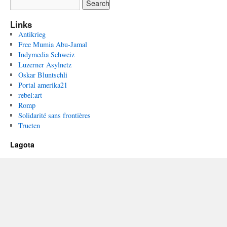
Links
Antikrieg
Free Mumia Abu-Jamal
Indymedia Schweiz
Luzerner Asylnetz
Oskar Bluntschli
Portal amerika21
rebel:art
Romp
Solidarité sans frontières
Trueten
Lagota