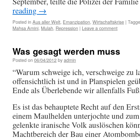
September, teilte die Polizei der Famil
reading
→
Posted in
Aus aller Welt
,
Emanzipation
,
Wirtschaftskrise
|
Tagg
Mahsa Amini
,
Mulah
,
Repression
|
Leave a comment
Was gesagt werden muss
Posted on
06/04/2012
by
admin
“Warum schweige ich, verschweige zu l
offensichtlich ist und in Planspielen ge
Ende als Überlebende wir allenfalls Fuß
Es ist das behauptete Recht auf den Erst
einem Maulhelden unterjochte und zum 
gelenkte iranische Volk auslöschen könn
Machtbereich der Bau einer Atombombe