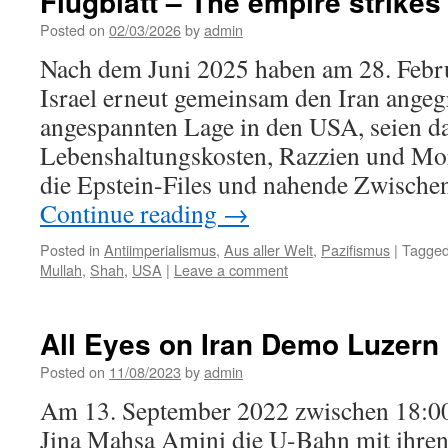
Flugblatt – The empire strikes
Posted on
02/03/2026
by
admin
Nach dem Juni 2025 haben am 28. Febr
Israel erneut gemeinsam den Iran angegr
angespannten Lage in den USA, seien d
Lebenshaltungskosten, Razzien und Mo
die Epstein-Files und nahende Zwische
Continue reading
→
Posted in
Antiimperialismus
,
Aus aller Welt
,
Pazifismus
|
Tagge
Mullah
,
Shah
,
USA
|
Leave a comment
All Eyes on Iran Demo Luzern
Posted on
11/08/2023
by
admin
Am 13. September 2022 zwischen 18:00 
Jina Mahsa Amini die U-Bahn mit ihren 