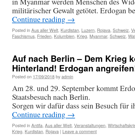
in Myanmar werden Menschen des Wide
militärischer Gewalt getötet. Erdogan
Continue reading
→
Posted in
Aus aller Welt
,
Kurdistan
,
Luzern
,
Rojava
,
Schweiz
,
V
Faschismus
,
Frieden
,
Kolumbien
,
Krieg
,
Myanmar
,
Schweiz
,
Waf
Auf nach Berlin – Dem Krieg k
Hinterland! Erdogan angreifen
Posted on
17/09/2018
by
admin
Am 28. und 29. September kommt Erdog
Staatsbesuch nach Berlin.
Sorgen wir dafür dass sein Besuch für 
Continue reading
→
Posted in
Antifa
,
Aus aller Welt
,
Veranstaltungen
,
Wirtschaftskri
Krieg
,
Kurdistan
,
Rojava
|
Leave a comment