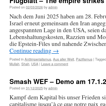
Flugblatt – The empire strikes
Posted on
02/03/2026
by
admin
Nach dem Juni 2025 haben am 28. Febr
Israel erneut gemeinsam den Iran angegr
angespannten Lage in den USA, seien d
Lebenshaltungskosten, Razzien und Mo
die Epstein-Files und nahende Zwische
Continue reading
→
Posted in
Antiimperialismus
,
Aus aller Welt
,
Pazifismus
|
Tagge
Mullah
,
Shah
,
USA
|
Leave a comment
Smash WEF – Demo am 17.1.2
Posted on
31/12/2025
by
admin
Kampf dem Kapital bis unser Frieden sieg
capitalisme jusqu’à ce que notre paix g