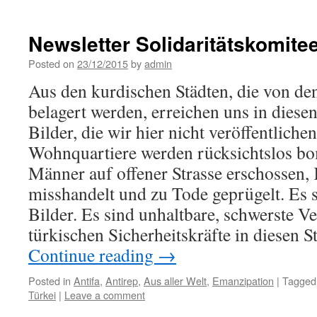
Newsletter Solidaritätskomite
Posted on
23/12/2015
by
admin
Aus den kurdischen Städten, die von de
belagert werden, erreichen uns in dies
Bilder, die wir hier nicht veröffentliche
Wohnquartiere werden rücksichtslos bo
Männer auf offener Strasse erschossen,
misshandelt und zu Tode geprügelt. Es 
Bilder. Es sind unhaltbare, schwerste Ve
türkischen Sicherheitskräfte in diesen 
Continue reading
→
Posted in
Antifa
,
Antirep
,
Aus aller Welt
,
Emanzipation
|
Tagged
Türkei
|
Leave a comment