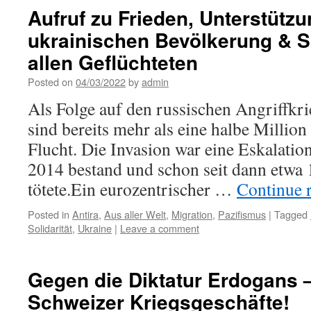
Aufruf zu Frieden, Unterstützu
ukrainischen Bevölkerung & So
allen Geflüchteten
Posted on
04/03/2022
by
admin
Als Folge auf den russischen Angriffkri
sind bereits mehr als eine halbe Millio
Flucht. Die Invasion war eine Eskalation
2014 bestand und schon seit dann etw
tötete.Ein eurozentrischer …
Continue 
Posted in
Antira
,
Aus aller Welt
,
Migration
,
Pazifismus
|
Tagged
Solidarität
,
Ukraine
|
Leave a comment
Gegen die Diktatur Erdogans 
Schweizer Kriegsgeschäfte!