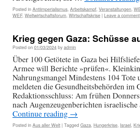
Posted in
Antiimperialismus
,
Arbeitskampf
,
Veranstaltungen
,
W
WEF
,
Weltwirtschaftsforum
,
Wirtschaftskrise
|
Leave a comment
Krieg gegen Gaza: Schüsse a
Posted on
01/03/2024
by
admin
Über 100 Getötete in Gaza bei Hilfsliefe
Armee will Berichte »prüfen«. Kleinkin
Nahrungsmangel Mindestens 104 Tote u
meldeten die Gesundheitsbehörden im G
Redaktionsschluss: Am frühen Donners
nach Augenzeugenberichten israelische
Continue reading
→
Posted in
Aus aller Welt
|
Tagged
Gaza
,
Hungerkrise
,
Israel
,
Kri