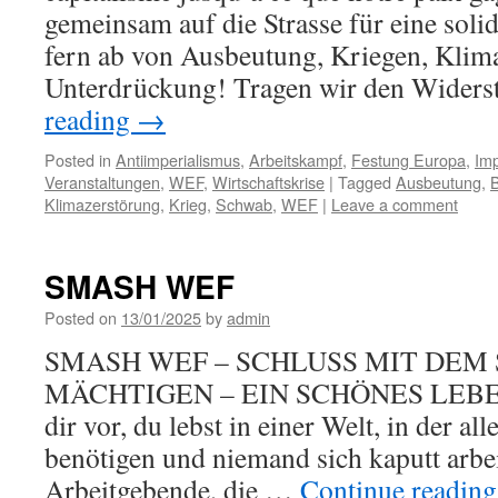
gemeinsam auf die Strasse für eine soli
fern ab von Ausbeutung, Kriegen, Klim
Unterdrückung! Tragen wir den Wider
reading
→
Posted in
Antiimperialismus
,
Arbeitskampf
,
Festung Europa
,
Imp
Veranstaltungen
,
WEF
,
Wirtschaftskrise
|
Tagged
Ausbeutung
,
Klimazerstörung
,
Krieg
,
Schwab
,
WEF
|
Leave a comment
SMASH WEF
Posted on
13/01/2025
by
admin
SMASH WEF – SCHLUSS MIT DEM 
MÄCHTIGEN – EIN SCHÖNES LEBEN
dir vor, du lebst in einer Welt, in der al
benötigen und niemand sich kaputt arbe
Arbeitgebende, die …
Continue readin